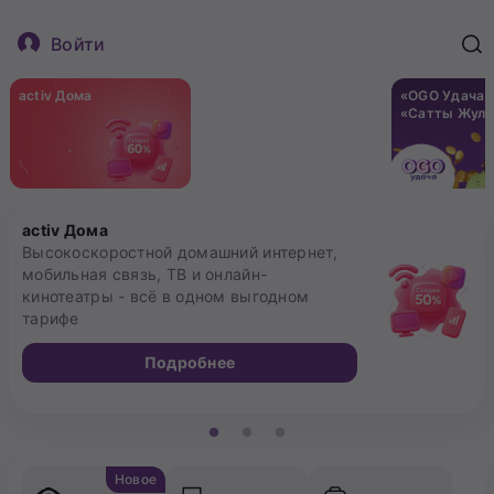
Войти
activ Дома
Бонусы за оплаченный
«ОGО Удача»
тариф
«Сатты Жул
activ Дома
Высокоскоростной домашний интернет,
мобильная связь, ТВ и онлайн-
кинотеатры - всё в одном выгодном
тарифе
Подробнее
Новое