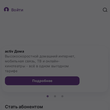
Войти
activ Дома
Бонусы за оплаченный
«ОGО Удача»
тариф
«Сатты Жул
activ Дома
Высокоскоростной домашний интернет,
мобильная связь, ТВ и онлайн-
кинотеатры - всё в одном выгодном
тарифе
Подробнее
Стать абонентом